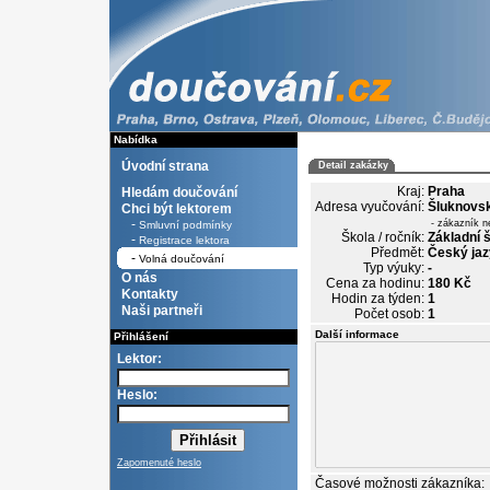
Nabídka
Úvodní strana
Detail zakázky
Kraj:
Praha
Hledám doučování
Adresa vyučování:
Šluknovs
Chci být lektorem
-
- zákazník n
Smluvní podmínky
Škola / ročník:
Základní š
-
Registrace lektora
Předmět:
Český jaz
-
Volná doučování
Typ výuky:
-
O nás
Cena za hodinu:
180 Kč
Kontakty
Hodin za týden:
1
Naši partneři
Počet osob:
1
Další informace
Přihlášení
Lektor:
Heslo:
Zapomenuté heslo
Časové možnosti zákazníka: