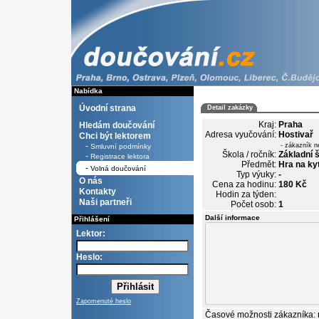
Nabídka
Úvodní strana
Detail zakázky
Kraj:
Praha
Hledám doučování
Adresa vyučování:
Hostivař
Chci být lektorem
-
- zákazník n
Smluvní podmínky
Škola / ročník:
Základní š
-
Registrace lektora
Předmět:
Hra na ky
-
Volná doučování
Typ výuky:
-
O nás
Cena za hodinu:
180 Kč
Kontakty
Hodin za týden:
Naši partneři
Počet osob:
1
Další informace
Přihlášení
Lektor:
Heslo:
Zapomenuté heslo
Časové možnosti zákazníka: