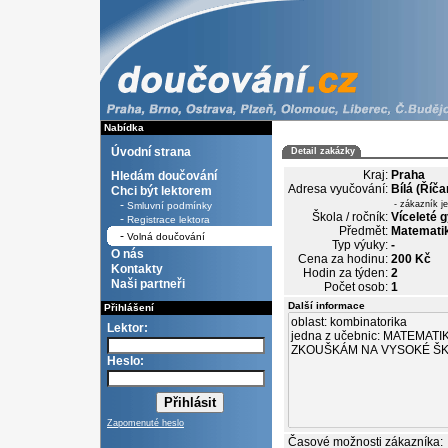
Nabídka
Úvodní strana
Detail zakázky
Kraj:
Praha
Hledám doučování
Adresa vyučování:
Bílá (Říča
Chci být lektorem
-
- zákazník j
Smluvní podmínky
Škola / ročník:
Víceleté 
-
Registrace lektora
Předmět:
Matematik
-
Volná doučování
Typ výuky:
-
O nás
Cena za hodinu:
200 Kč
Kontakty
Hodin za týden:
2
Naši partneři
Počet osob:
1
Další informace
Přihlášení
Lektor:
Heslo:
Zapomenuté heslo
Časové možnosti zákazníka: