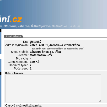
Detail zakázky
Kraj:
Ústecký
Adresa vyučování:
Žatec, 438 01, Jaroslava Vrchlického
- zákazník není ochoten dojíždět do rozumného okolí
Škola / ročník:
Základní škola / 3. třída
Předmět:
Matematika - ZŠ
Typ výuky:
-
Cena za hodinu:
180 Kč
Hodin za týden:
2
Počet osob:
1
Další informace
Časové možnosti zákazníka: