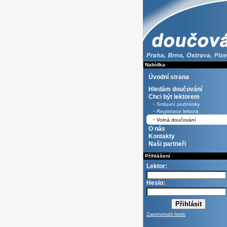
Nabídka
Úvodní strana
Hledám doučování
Chci být lektorem
-
Smluvní podmínky
-
Registrace lektora
-
Volná doučování
O nás
Kontakty
Naši partneři
Přihlášení
Lektor:
Heslo:
Zapomenuté heslo