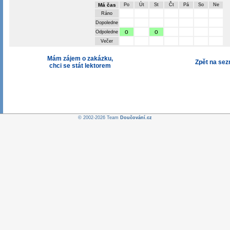
Má čas
Po
Út
St
Čt
Pá
So
Ne
Ráno
Dopoledne
o
o
Odpoledne
Večer
Mám zájem o zakázku,
Zpět na se
chci se stát lektorem
© 2002-2026 Team
Doučování.cz