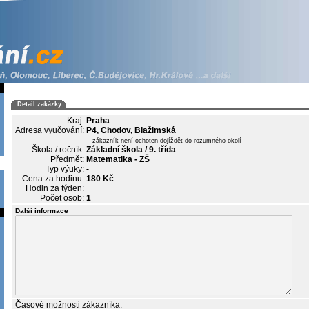
Detail zakázky
Kraj:
Praha
Adresa vyučování:
P4, Chodov, Blažimská
- zákazník není ochoten dojíždět do rozumného okolí
Škola / ročník:
Základní škola / 9. třída
Předmět:
Matematika - ZŠ
Typ výuky:
-
Cena za hodinu:
180 Kč
Hodin za týden:
Počet osob:
1
Další informace
Časové možnosti zákazníka: