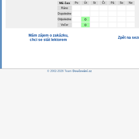
Má čas
Po
Út
St
Čt
Pá
So
Ne
Ráno
Dopoledne
o
Odpoledne
o
Večer
Mám zájem o zakázku,
Zpět na se
chci se stát lektorem
© 2002-2026 Team
Doučování.cz