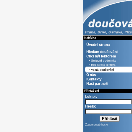
Nabídka
Úvodní strana
Hledám doučování
Chci být lektorem
-
Smluvní podmínky
-
Registrace lektora
-
Volná doučování
O nás
Kontakty
Naši partneři
Přihlášení
Lektor:
Heslo:
Zapomenuté heslo