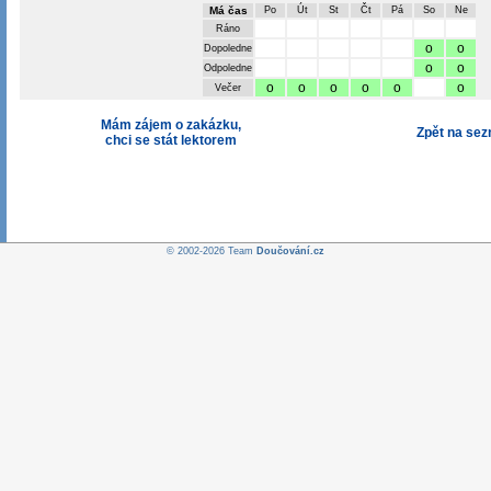
Má čas
Po
Út
St
Čt
Pá
So
Ne
Ráno
o
o
Dopoledne
o
o
Odpoledne
o
o
o
o
o
o
Večer
Mám zájem o zakázku,
Zpět na se
chci se stát lektorem
© 2002-2026 Team
Doučování.cz