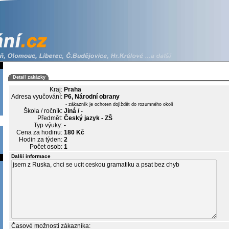
Detail zakázky
Kraj:
Praha
Adresa vyučování:
P6, Národní obrany
- zákazník je ochoten dojíždět do rozumného okolí
Škola / ročník:
Jiná / -
Předmět:
Český jazyk - ZŠ
Typ výuky:
-
Cena za hodinu:
180 Kč
Hodin za týden:
2
Počet osob:
1
Další informace
Časové možnosti zákazníka: