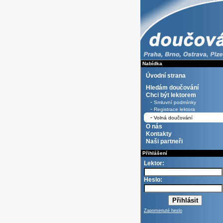
Nabídka
Úvodní strana
Hledám doučování
Chci být lektorem
-
Smluvní podmínky
-
Registrace lektora
-
Volná doučování
O nás
Kontakty
Naši partneři
Přihlášení
Lektor:
Heslo:
Zapomenuté heslo