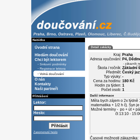
Nabídka
Úvodní strana
Detail zakázky
Kraj:
Praha
Hledám doučování
Adresa vyučování:
P4, Dědin
Chci být lektorem
-
- zákazník n
Smluvní podmínky
Škola / ročník:
Základní š
-
Registrace lektora
Předmět:
Český jaz
-
Volná doučování
Typ výuky:
-
O nás
Cena za hodinu:
180 Kč
Kontakty
Hodin za týden:
1
Naši partneři
Počet osob:
1
Další informace
Přihlášení
Lektor:
Heslo:
Zapomenuté heslo
Časové možnosti zákazníka: