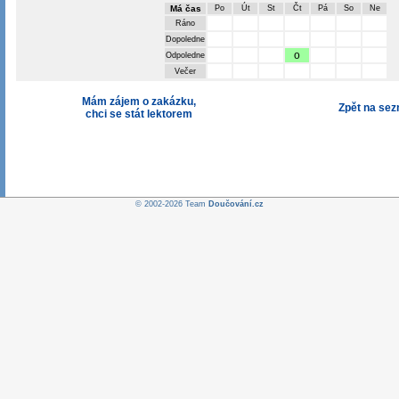
Má čas
Po
Út
St
Čt
Pá
So
Ne
Ráno
Dopoledne
o
Odpoledne
Večer
Mám zájem o zakázku,
Zpět na se
chci se stát lektorem
© 2002-2026 Team
Doučování.cz