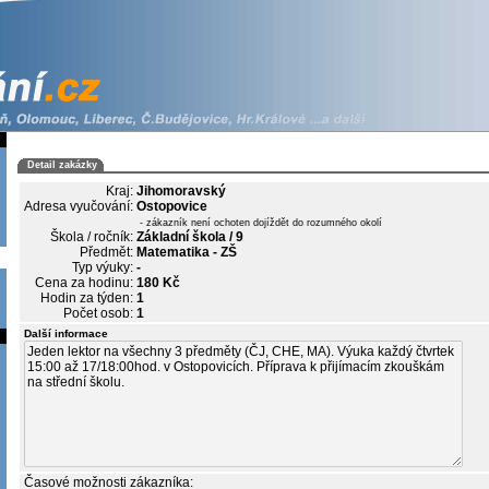
Detail zakázky
Kraj:
Jihomoravský
Adresa vyučování:
Ostopovice
- zákazník není ochoten dojíždět do rozumného okolí
Škola / ročník:
Základní škola / 9
Předmět:
Matematika - ZŠ
Typ výuky:
-
Cena za hodinu:
180 Kč
Hodin za týden:
1
Počet osob:
1
Další informace
Časové možnosti zákazníka: