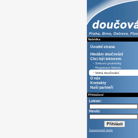
Nabídka
Úvodní strana
Hledám doučování
Chci být lektorem
-
Smluvní podmínky
-
Registrace lektora
-
Volná doučování
O nás
Kontakty
Naši partneři
Přihlášení
Lektor:
Heslo:
Zapomenuté heslo