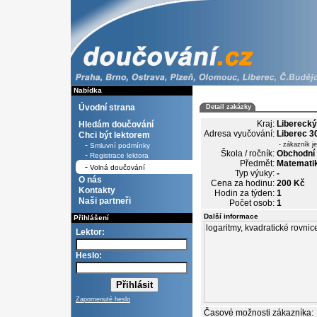
Nabídka
Úvodní strana
Detail zakázky
Kraj:
Liberecký
Hledám doučování
Adresa vyučování:
Liberec 3
Chci být lektorem
-
- zákazník j
Smluvní podmínky
Škola / ročník:
Obchodní 
-
Registrace lektora
Předmět:
Matematik
-
Volná doučování
Typ výuky:
-
O nás
Cena za hodinu:
200 Kč
Kontakty
Hodin za týden:
1
Naši partneři
Počet osob:
1
Další informace
Přihlášení
Lektor:
Heslo:
Zapomenuté heslo
Časové možnosti zákazníka: