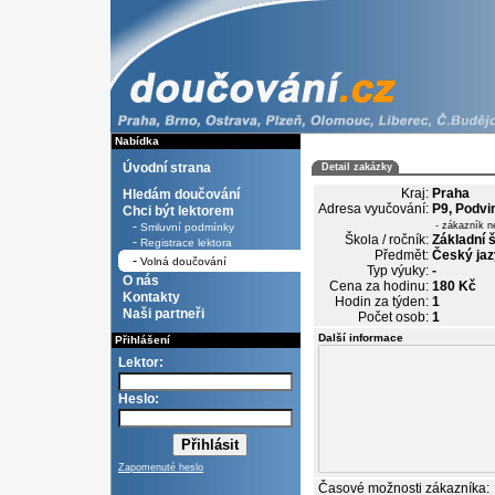
Nabídka
Úvodní strana
Detail zakázky
Kraj:
Praha
Hledám doučování
Adresa vyučování:
P9, Podvi
Chci být lektorem
-
- zákazník n
Smluvní podmínky
Škola / ročník:
Základní š
-
Registrace lektora
Předmět:
Český jaz
-
Volná doučování
Typ výuky:
-
O nás
Cena za hodinu:
180 Kč
Kontakty
Hodin za týden:
1
Naši partneři
Počet osob:
1
Další informace
Přihlášení
Lektor:
Heslo:
Zapomenuté heslo
Časové možnosti zákazníka: