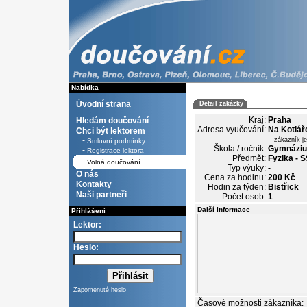
Nabídka
Úvodní strana
Detail zakázky
Kraj:
Praha
Hledám doučování
Adresa vyučování:
Na Kotlář
Chci být lektorem
-
- zákazník j
Smluvní podmínky
Škola / ročník:
Gymnázium
-
Registrace lektora
Předmět:
Fyzika - 
-
Volná doučování
Typ výuky:
-
O nás
Cena za hodinu:
200 Kč
Kontakty
Hodin za týden:
Bistřick
Naši partneři
Počet osob:
1
Další informace
Přihlášení
Lektor:
Heslo:
Zapomenuté heslo
Časové možnosti zákazníka: