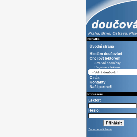
Nabídka
Úvodní strana
Hledám doučování
Chci být lektorem
-
Smluvní podmínky
-
Registrace lektora
-
Volná doučování
O nás
Kontakty
Naši partneři
Přihlášení
Lektor:
Heslo:
Zapomenuté heslo