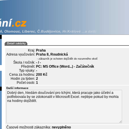
Detail zakázky
Kraj:
Praha
Adresa vyučování:
Praha 8, Roudnická
- zákazník je ochoten dojíždět do rozumného okolí
Škola / ročník:
- / -
Předmět:
PC: MS Office (Word...) - Začátečník
Typ výuky:
-
Cena za hodinu:
200 Kč
Hodin za týden:
2
Počet osob:
1
Další informace
Časové možnosti zákazníka:
nevyplněno