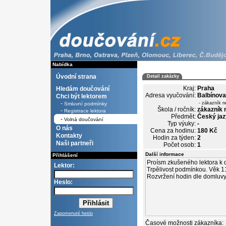
Nabídka
Úvodní strana
Detail zakázky
Kraj:
Praha
Hledám doučování
Adresa vyučování:
Balbínova
Chci být lektorem
-
- zákazník n
Smluvní podmínky
Škola / ročník:
zákazník 
-
Registrace lektora
Předmět:
Český jaz
-
Volná doučování
Typ výuky:
-
O nás
Cena za hodinu:
180 Kč
Kontakty
Hodin za týden:
2
Naši partneři
Počet osob:
1
Další informace
Přihlášení
Lektor:
Heslo:
Zapomenuté heslo
Časové možnosti zákazníka: