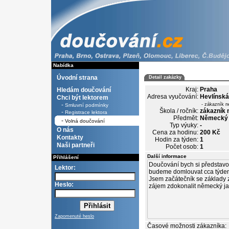
Nabídka
Úvodní strana
Detail zakázky
Kraj:
Praha
Hledám doučování
Adresa vyučování:
Hevlínská
Chci být lektorem
-
- zákazník n
Smluvní podmínky
Škola / ročník:
zákazník 
-
Registrace lektora
Předmět:
Německý j
-
Volná doučování
Typ výuky:
-
O nás
Cena za hodinu:
200 Kč
Kontakty
Hodin za týden:
1
Naši partneři
Počet osob:
1
Další informace
Přihlášení
Lektor:
Heslo:
Zapomenuté heslo
Časové možnosti zákazníka: