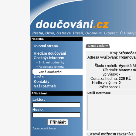
Nabídka
Úvodní strana
Detail zakázky
Kraj:
Středoče
Hledám doučování
Adresa vyučování:
Trojanova,
Chci být lektorem
-
Smluvní podmínky
Škola / ročník:
Vysoká šk
-
Registrace lektora
Předmět:
Matematik
-
Volná doučování
Typ výuky:
-
O nás
Cena za hodinu:
220 Kč
Kontakty
Hodin za týden:
2
Naši partneři
Počet osob:
1
Další informace
Přihlášení
Lektor:
Heslo:
Zapomenuté heslo
Časové možnosti zákazníka: