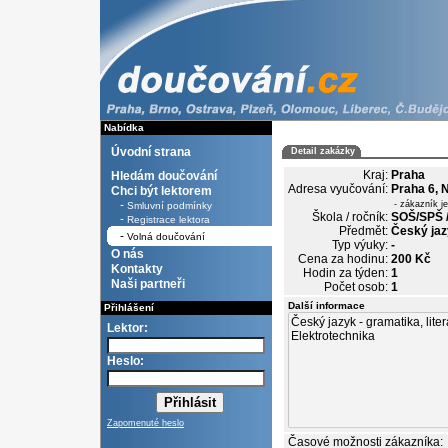
Nabídka
Úvodní strana
Detail zakázky
Kraj:
Praha
Hledám doučování
Adresa vyučování:
Praha 6, 
Chci být lektorem
-
- zákazník j
Smluvní podmínky
Škola / ročník:
SOŠ/SPŠ /
-
Registrace lektora
Předmět:
Český jaz
-
Volná doučování
Typ výuky:
-
O nás
Cena za hodinu:
200 Kč
Kontakty
Hodin za týden:
1
Naši partneři
Počet osob:
1
Další informace
Přihlášení
Lektor:
Heslo:
Zapomenuté heslo
Časové možnosti zákazníka: