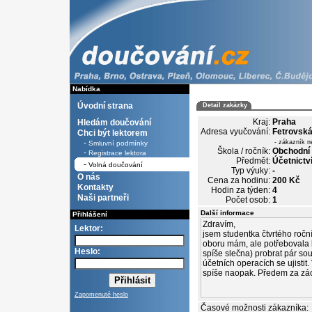
Nabídka
Úvodní strana
Detail zakázky
Kraj:
Praha
Hledám doučování
Adresa vyučování:
Fetrovsk
Chci být lektorem
-
- zákazník n
Smluvní podmínky
Škola / ročník:
Obchodní 
-
Registrace lektora
Předmět:
Účetnictví
-
Volná doučování
Typ výuky:
-
O nás
Cena za hodinu:
200 Kč
Kontakty
Hodin za týden:
4
Naši partneři
Počet osob:
1
Další informace
Přihlášení
Lektor:
Heslo:
Zapomenuté heslo
Časové možnosti zákazníka: