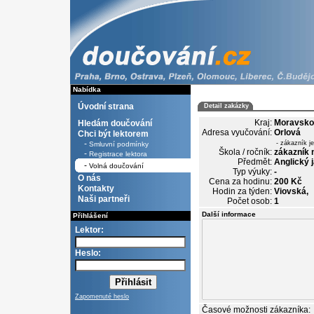
Nabídka
Úvodní strana
Detail zakázky
Kraj:
Moravsko
Hledám doučování
Adresa vyučování:
Orlová
Chci být lektorem
-
- zákazník j
Smluvní podmínky
Škola / ročník:
zákazník 
-
Registrace lektora
Předmět:
Anglický 
-
Volná doučování
Typ výuky:
-
O nás
Cena za hodinu:
200 Kč
Kontakty
Hodin za týden:
Viovská,
Naši partneři
Počet osob:
1
Další informace
Přihlášení
Lektor:
Heslo:
Zapomenuté heslo
Časové možnosti zákazníka: