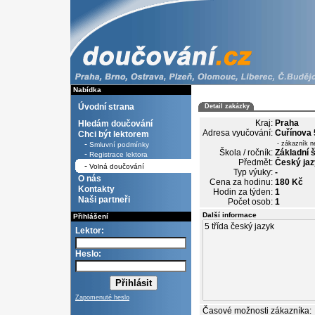
Nabídka
Úvodní strana
Detail zakázky
Kraj:
Praha
Hledám doučování
Adresa vyučování:
Cuřínova 
Chci být lektorem
-
- zákazník n
Smluvní podmínky
Škola / ročník:
Základní š
-
Registrace lektora
Předmět:
Český jaz
-
Volná doučování
Typ výuky:
-
O nás
Cena za hodinu:
180 Kč
Kontakty
Hodin za týden:
1
Naši partneři
Počet osob:
1
Další informace
Přihlášení
Lektor:
Heslo:
Zapomenuté heslo
Časové možnosti zákazníka: