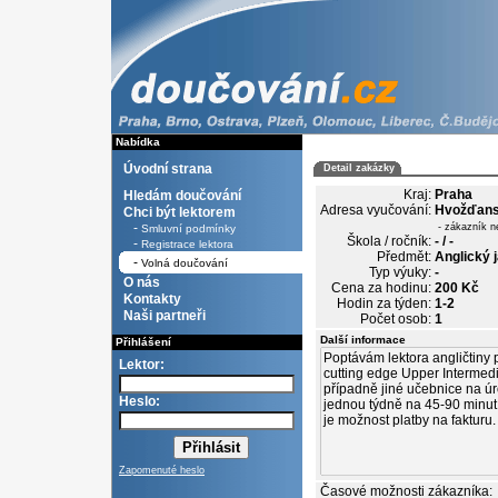
Nabídka
Úvodní strana
Detail zakázky
Kraj:
Praha
Hledám doučování
Adresa vyučování:
Hvožďan
Chci být lektorem
-
- zákazník n
Smluvní podmínky
Škola / ročník:
- / -
-
Registrace lektora
Předmět:
Anglický j
-
Volná doučování
Typ výuky:
-
O nás
Cena za hodinu:
200 Kč
Kontakty
Hodin za týden:
1-2
Naši partneři
Počet osob:
1
Další informace
Přihlášení
Lektor:
Heslo:
Zapomenuté heslo
Časové možnosti zákazníka: