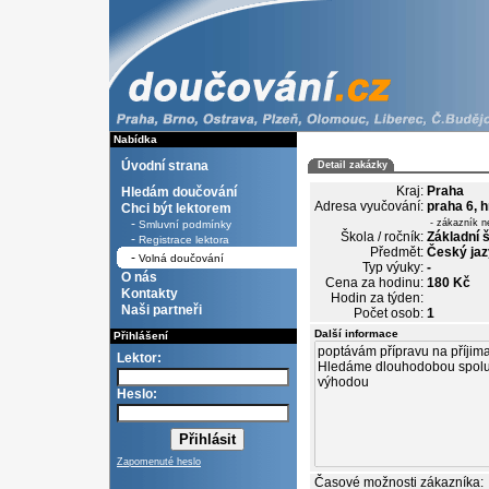
Nabídka
Úvodní strana
Detail zakázky
Kraj:
Praha
Hledám doučování
Adresa vyučování:
praha 6, 
Chci být lektorem
-
- zákazník n
Smluvní podmínky
Škola / ročník:
Základní š
-
Registrace lektora
Předmět:
Český jaz
-
Volná doučování
Typ výuky:
-
O nás
Cena za hodinu:
180 Kč
Kontakty
Hodin za týden:
Naši partneři
Počet osob:
1
Další informace
Přihlášení
Lektor:
Heslo:
Zapomenuté heslo
Časové možnosti zákazníka: