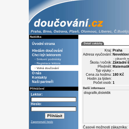
Nabídka
Úvodní strana
Detail zakázky
Kraj:
Praha
Hledám doučování
Adresa vyučování:
Neveklov
Chci být lektorem
-
- zákazník n
Smluvní podmínky
Škola / ročník:
Základní š
-
Registrace lektora
Předmět:
Matematik
-
Volná doučování
Typ výuky:
-
O nás
Cena za hodinu:
180 Kč
Kontakty
Hodin za týden:
Naši partneři
Počet osob:
1
Další informace
Přihlášení
Lektor:
Heslo:
Zapomenuté heslo
Časové možnosti zákazníka: