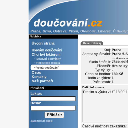
Nabídka
Úvodní strana
Detail zakázky
Kraj:
Praha
Hledám doučování
Adresa vyučování:
Praha 5-S
Chci být lektorem
-
- zákazník n
Smluvní podmínky
Škola / ročník:
Základní š
-
Registrace lektora
Předmět:
Hra na ky
-
Volná doučování
Typ výuky:
-
O nás
Cena za hodinu:
180 Kč
Kontakty
Hodin za týden:
1
Naši partneři
Počet osob:
1
Další informace
Přihlášení
Lektor:
Heslo:
Zapomenuté heslo
Časové možnosti zákazníka: