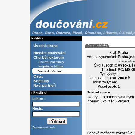
Nabídka
Úvodní strana
Detail zakázky
Kraj:
Praha
Hledám doučování
Adresa vyučování:
Praha-jed
Chci být lektorem
-
- zákazník j
Smluvní podmínky
Škola / ročník:
Vysoká šk
-
Registrace lektora
Předmět:
PC: MS Off
-
Volná doučování
Typ výuky:
-
O nás
Cena za hodinu:
200 Kč
Kontakty
Hodin za týden:
Naši partneři
Počet osob:
1
Další informace
Přihlášení
Lektor:
Heslo:
Zapomenuté heslo
Časové možnosti zákazníka: