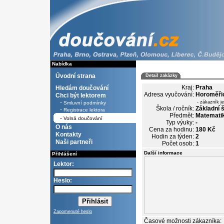
Nabídka
Úvodní strana
Detail zakázky
Kraj:
Praha
Hledám doučování
Adresa vyučování:
Horoměři
Chci být lektorem
-
- zákazník j
Smluvní podmínky
Škola / ročník:
Základní š
-
Registrace lektora
Předmět:
Matematik
-
Volná doučování
Typ výuky:
-
O nás
Cena za hodinu:
180 Kč
Kontakty
Hodin za týden:
2
Naši partneři
Počet osob:
1
Další informace
Přihlášení
Lektor:
Heslo:
Zapomenuté heslo
Časové možnosti zákazníka: