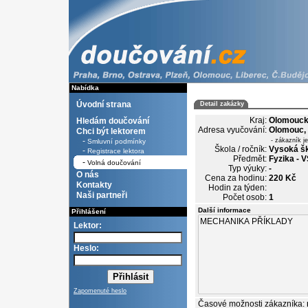
Nabídka
Úvodní strana
Detail zakázky
Kraj:
Olomouc
Hledám doučování
Adresa vyučování:
Olomouc,
Chci být lektorem
-
- zákazník j
Smluvní podmínky
Škola / ročník:
Vysoká ško
-
Registrace lektora
Předmět:
Fyzika - 
-
Volná doučování
Typ výuky:
-
O nás
Cena za hodinu:
220 Kč
Kontakty
Hodin za týden:
Naši partneři
Počet osob:
1
Další informace
Přihlášení
Lektor:
Heslo:
Zapomenuté heslo
Časové možnosti zákazníka: