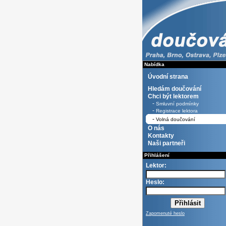
Nabídka
Úvodní strana
Hledám doučování
Chci být lektorem
-
Smluvní podmínky
-
Registrace lektora
-
Volná doučování
O nás
Kontakty
Naši partneři
Přihlášení
Lektor:
Heslo:
Zapomenuté heslo