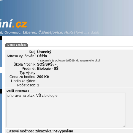
Detail zakázky
Kraj:
Ústecký
Adresa vyučování:
Děčín
- zákazník je ochoten dojíždět do rozumného okolí
Škola / ročník:
SOŠ/SPŠ / -
Předmět:
Biologie - SŠ
Typ výuky:
-
Cena za hodinu:
200 Kč
Hodin za týden:
Počet osob:
1
Další informace
Časové možnosti zákazníka:
nevyplněno