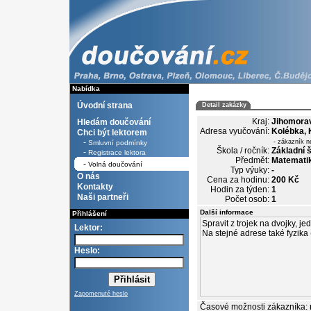
Nabídka
Úvodní strana
Detail zakázky
Kraj:
Jihomora
Hledám doučování
Adresa vyučování:
Kolébka, 
Chci být lektorem
-
- zákazník n
Smluvní podmínky
Škola / ročník:
Základní š
-
Registrace lektora
Předmět:
Matematik
-
Volná doučování
Typ výuky:
-
O nás
Cena za hodinu:
200 Kč
Kontakty
Hodin za týden:
1
Naši partneři
Počet osob:
1
Další informace
Přihlášení
Lektor:
Heslo:
Zapomenuté heslo
Časové možnosti zákazníka: