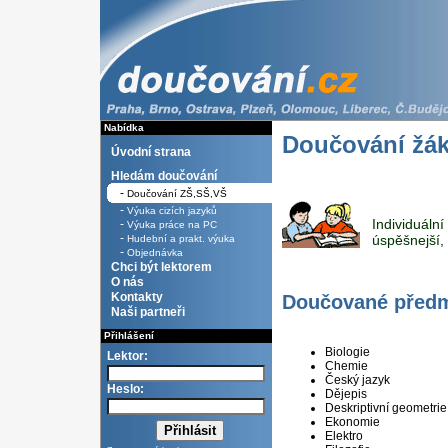
Nabídka
Doučování žák
Úvodní strana
Hledám doučování
-
Doučování ZŠ,SŠ,VŠ
-
Výuka cizích jazyků
Individuální
-
Výuka práce na PC
-
úspěšnejší, 
Hudební a prakt. výuka
-
Objednávka
Chci být lektorem
O nás
Kontakty
Doučované před
Naši partneři
Přihlášení
Biologie
Lektor:
Chemie
Český jazyk
Heslo:
Dějepis
Deskriptivní geometrie
Ekonomie
Elektro