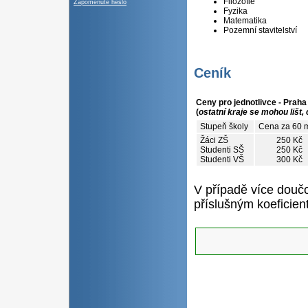
Filozofie
Zapomenuté heslo
Fyzika
Matematika
Pozemní stavitelství
Ceník
Ceny pro jednotlivce - Praha
(
ostatní kraje se mohou lišt,
Stupeň školy
Cena za 60 
Žáci ZŠ
250 Kč
Studenti SŠ
250 Kč
Studenti VŠ
300 Kč
V případě více douč
příslušným koeficie